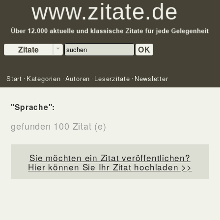
Zitate
OK
Start
Kategorien
Autoren
Leserzitate
Newsletter
"Sprache":
gefunden 100 Zitat (e)
Sie möchten ein Zitat veröffentlichen?
Hier können Sie Ihr Zitat hochladen >>