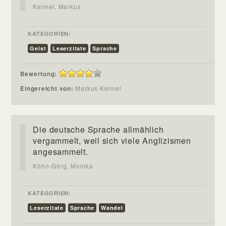
Keimel, Markus
KATEGORIEN:
Geist
Leserzitate
Sprache
Bewertung:
Eingereicht von:
Markus Keimel
Die deutsche Sprache allmählich
vergammelt, weil sich viele Anglizismen
angesammelt.
Kühn-Görg, Monika
KATEGORIEN:
Leserzitate
Sprache
Wandel