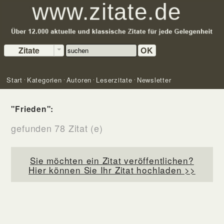
Zitate
OK
Start
Kategorien
Autoren
Leserzitate
Newsletter
"Frieden":
gefunden 78 Zitat (e)
Sie möchten ein Zitat veröffentlichen?
Hier können Sie Ihr Zitat hochladen >>