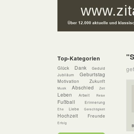
"S
Top-Kategorien
Dank
Glück
ge
Geduld
Geburtstag
Jubiläum
Motivation
Zukunft
Abschied
Musik
Zeit
Leben
Arbeit
Reise
Fußball
Erinnerung
Liebe
Ehe
Gerechtigkeit
Hochzeit
Freunde
Erfolg
B