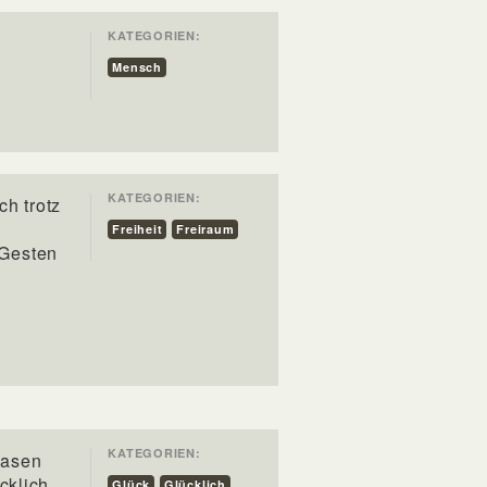
KATEGORIEN:
Mensch
KATEGORIEN:
h trotz
Freiheit
Freiraum
 Gesten
KATEGORIEN:
blasen
cklich
Glück
Glücklich