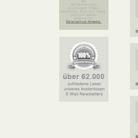
AG
Sie können den
kostenlosen E-Mail-
Newsletter „Zitat des Tages“
jederzeit wieder
abbestellen.
Datenschutz-Hinweis.
B
B
B