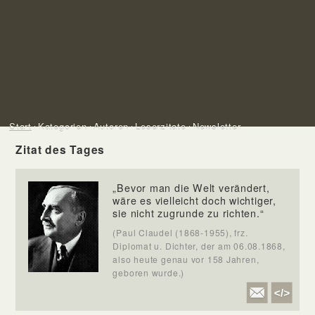
Start
Kategorien
Autoren
Leserzitate
Newsletter
Zitat des Tages
„Bevor man die Welt verändert,
wäre es vielleicht doch wichtiger,
sie nicht zugrunde zu richten.“
(Paul Claudel (1868-1955), frz.
Diplomat u. Dichter, der am 06.08.1868,
also heute genau vor 158 Jahren,
geboren wurde.)