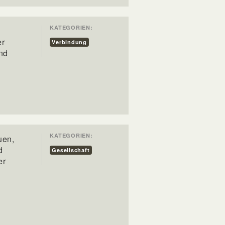
KATEGORIEN:
er
Verbindung
nd
KATEGORIEN:
uen,
d
Gesellschaft
er