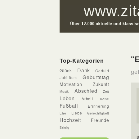
"E
Top-Kategorien
Dank
Glück
ge
Geduld
Geburtstag
Jubiläum
Motivation
Zukunft
Abschied
Musik
Zeit
Leben
Arbeit
Reise
Fußball
Erinnerung
Liebe
Ehe
Gerechtigkeit
Hochzeit
Freunde
Erfolg
B