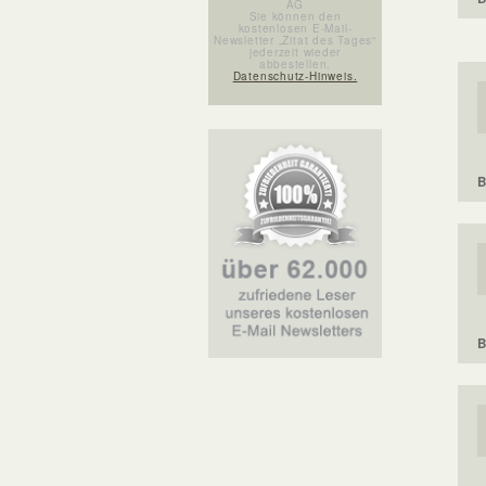
AG
Sie können den
kostenlosen E-Mail-
Newsletter „Zitat des Tages“
jederzeit wieder
abbestellen.
Datenschutz-Hinweis.
B
B