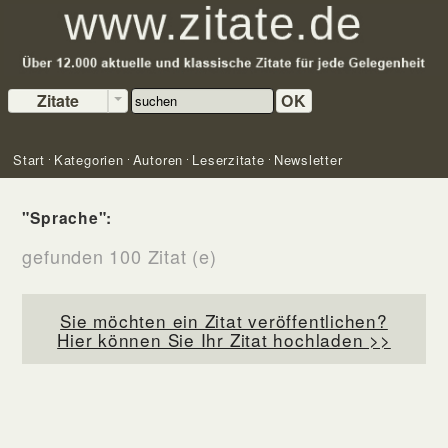
Zitate
OK
Start
Kategorien
Autoren
Leserzitate
Newsletter
"Sprache":
gefunden 100 Zitat (e)
Sie möchten ein Zitat veröffentlichen?
Hier können Sie Ihr Zitat hochladen >>