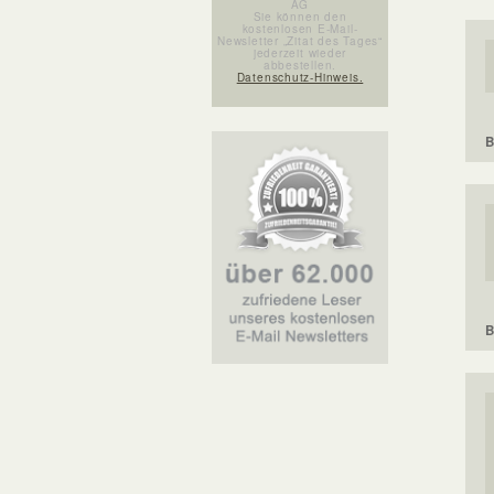
AG
Sie können den
kostenlosen E-Mail-
Newsletter „Zitat des Tages“
jederzeit wieder
abbestellen.
Datenschutz-Hinweis.
B
B