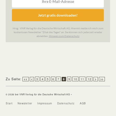
Zu Seite:
3
4
5
6
7
9
10
11
12
<<
<
8
>
>>
© 2026 bei VNR Verlag für die Deutsche Wirtschaft AG •
Start
Newsletter
Impressum
Datenschutz
AGB