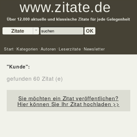
Zitate
OK
Start
Kategorien
Autoren
Leserzitate
Newsletter
"Kunde":
gefunden 60 Zitat (e)
Sie möchten ein Zitat veröffentlichen?
Hier können Sie Ihr Zitat hochladen >>