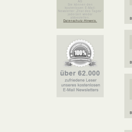
AG
Sie können den
kostenlosen E-Mail-
Newsletter „Zitat des Tages“
jederzeit wieder
abbestellen.
B
Datenschutz-Hinweis.
B
B