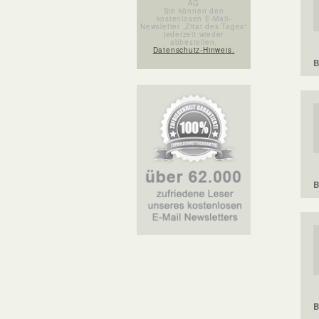
AG
Sie können den
kostenlosen E-Mail-
Newsletter „Zitat des Tages“
jederzeit wieder
abbestellen.
Datenschutz-Hinweis.
B
B
B