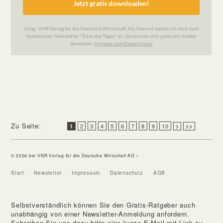
Zu Seite:
2
3
4
5
6
7
8
9
10
1
>
>>
© 2026 bei VNR Verlag für die Deutsche Wirtschaft AG •
Start
Newsletter
Impressum
Datenschutz
AGB
Selbstverständlich können Sie den Gratis-Ratgeber auch
unabhängig von einer Newsletter-Anmeldung anfordern.
Schreiben Sie uns dazu bitte eine kurze E-Mail mit Link zu