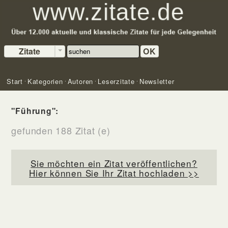
Zitate
OK
Start
Kategorien
Autoren
Leserzitate
Newsletter
"Führung":
gefunden 188 Zitat (e)
Sie möchten ein Zitat veröffentlichen?
Hier können Sie Ihr Zitat hochladen >>