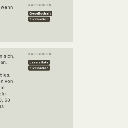
KATEGORIEN:
h wenn
Gesellschaft
Zivilisation
KATEGORIEN:
n sich,
ben.
Leserzitate
Zivilisation
bies.
en von
Die
ein
0, 50
as