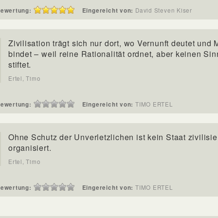
ewertung:
Eingereicht von:
David Steven Kiser
Zivilisation trägt sich nur dort, wo Vernunft deutet und
bindet – weil reine Rationalität ordnet, aber keinen Sin
stiftet.
Ertel, Timo
ewertung:
Eingereicht von:
TIMO ERTEL
Ohne Schutz der Unverletzlichen ist kein Staat zivilisier
organisiert.
Ertel, Timo
ewertung:
Eingereicht von:
TIMO ERTEL