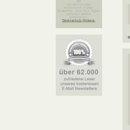
AG
Sie können den
kostenlosen E-Mail-
Newsletter „Zitat des Tages“
jederzeit wieder
abbestellen.
Datenschutz-Hinweis.
B