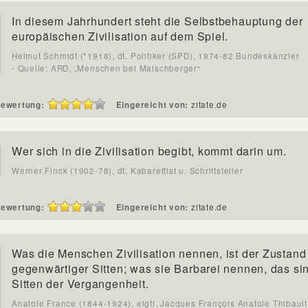
In diesem Jahrhundert steht die Selbstbehauptung der
europäischen Zivilisation auf dem Spiel.
Helmut Schmidt (*1918), dt. Politiker (SPD), 1974-82 Bundeskanzler
- Quelle: ARD, „Menschen bei Maischberger“
ewertung:
Eingereicht von:
zitate.de
Wer sich in die Zivilisation begibt, kommt darin um.
Werner Finck (1902-78), dt. Kabarettist u. Schriftsteller
ewertung:
Eingereicht von:
zitate.de
Was die Menschen Zivilisation nennen, ist der Zustand
gegenwärtiger Sitten; was sie Barbarei nennen, das si
Sitten der Vergangenheit.
Anatole France (1844-1924), eigtl. Jacques François Anatole Thibault,