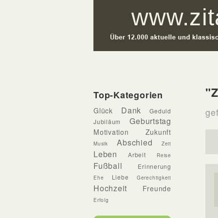
"Z
Top-Kategorien
Dank
Glück
ge
Geduld
Geburtstag
Jubiläum
Motivation
Zukunft
Abschied
Musik
Zeit
Leben
Arbeit
Reise
Fußball
Erinnerung
Liebe
Ehe
Gerechtigkeit
Hochzeit
Freunde
Erfolg