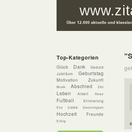
"S
Top-Kategorien
Dank
Glück
ge
Geduld
Geburtstag
Jubiläum
Motivation
Zukunft
Abschied
Musik
Zeit
Leben
Arbeit
Reise
Fußball
Erinnerung
Liebe
Ehe
Gerechtigkeit
Hochzeit
Freunde
Erfolg
B