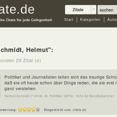
Zitate
Start
Kategorien
Auto
chmidt, Helmut":
funden 29 Zitat (e)
Politiker und Journalisten teilen sich das traurige Schi
daß sie oft heute schon über Dinge reden, die sie erst
ganz verstehen.
Helmut Schmidt (*1918), dt. Politiker (SPD), 1974-82 Bundeskanzler
ewertung:
Eingereicht von:
zitate.de