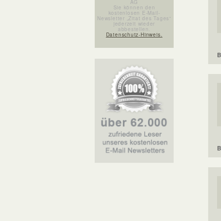
AG
Sie können den
kostenlosen E-Mail-
Newsletter „Zitat des Tages“
jederzeit wieder
abbestellen.
Datenschutz-Hinweis.
B
B