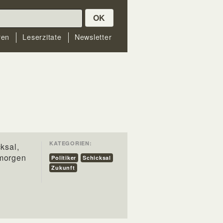
OK
ren
Leserzitate
Newsletter
KATEGORIEN:
cksal,
 morgen
Politiker
Schicksal
Zukunft