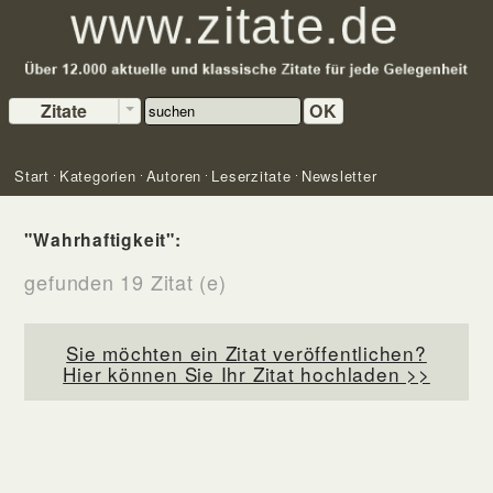
Zitate
OK
Start
Kategorien
Autoren
Leserzitate
Newsletter
"Wahrhaftigkeit":
gefunden 19 Zitat (e)
Sie möchten ein Zitat veröffentlichen?
Hier können Sie Ihr Zitat hochladen >>