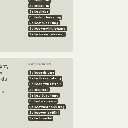
Selbstkritik
Selbstliebe
Selbstoptimierung
Selbsttäuschung
Selbstverwirklichung
Selbstwahrnehmung
KATEGORIEN:
eht,
in
Selbstachtung
s du
Selbstbehauptung
Selbstbewusstsein
Selbstliebe
le
Selbsttäuschung
Selbstvertrauen
Selbstwahrnehmung
Selbstwertgefühl
Selbstzweifel