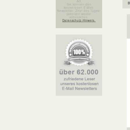
AG
B
Sie können den
kostenlosen E-Mail-
Newsletter „Zitat des Tages“
jederzeit wieder
abbestellen.
Datenschutz-Hinweis.