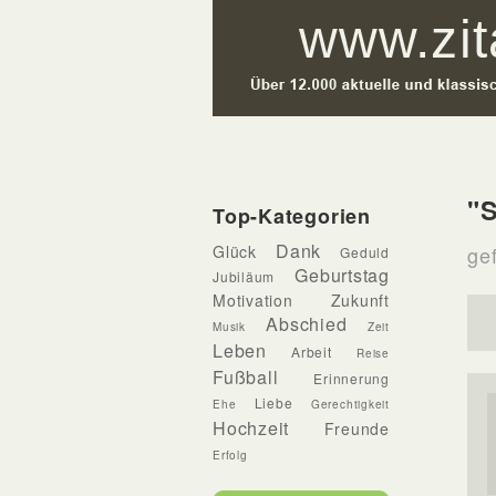
"
Top-Kategorien
Dank
Glück
gef
Geduld
Geburtstag
Jubiläum
Motivation
Zukunft
Abschied
Musik
Zeit
Leben
Arbeit
Reise
Fußball
Erinnerung
Liebe
Ehe
Gerechtigkeit
Hochzeit
Freunde
Erfolg