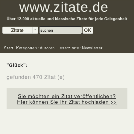
Zitate
OK
Start
Kategorien
Autoren
Leserzitate
Newsletter
"Glück":
gefunden 470 Zitat (e)
Sie möchten ein Zitat veröffentlichen?
Hier können Sie Ihr Zitat hochladen >>