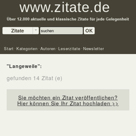
Zitate
OK
Start
Kategorien
Autoren
Leserzitate
Newsletter
"Langeweile":
gefunden 14 Zitat (e)
Sie möchten ein Zitat veröffentlichen?
Hier können Sie Ihr Zitat hochladen >>