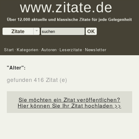
Zitate
OK
Start
Kategorien
Autoren
Leserzitate
Newsletter
"Alter":
gefunden 416 Zitat (e)
Sie möchten ein Zitat veröffentlichen?
Hier können Sie Ihr Zitat hochladen >>