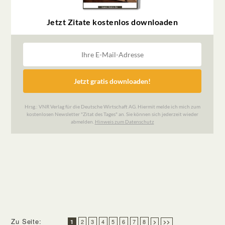
Zu Seite:
2
3
4
5
6
7
8
1
>
>>