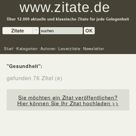
Zitate
OK
Start
Kategorien
Autoren
Leserzitate
Newsletter
"Gesundheit":
gefunden 76 Zitat (e)
Sie möchten ein Zitat veröffentlichen?
Hier können Sie Ihr Zitat hochladen >>