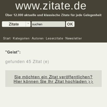
Zitate
OK
Start
Kategorien
Autoren
Leserzitate
Newsletter
"Geist":
gefunden 45 Zitat (e)
Sie möchten ein Zitat veröffentlichen?
Hier können Sie Ihr Zitat hochladen >>