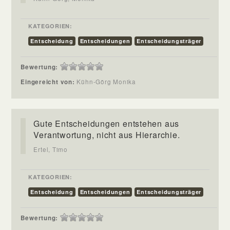
KATEGORIEN:
Entscheidung
Entscheidungen
Entscheidungsträger
Bewertung:
Eingereicht von:
Kühn-Görg Monika
Gute Entscheidungen entstehen aus
Verantwortung, nicht aus Hierarchie.
Ertel, Timo
KATEGORIEN:
Entscheidung
Entscheidungen
Entscheidungsträger
Bewertung: