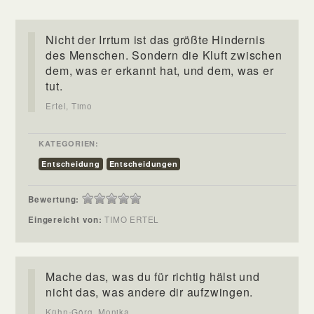
Nicht der Irrtum ist das größte Hindernis
des Menschen. Sondern die Kluft zwischen
dem, was er erkannt hat, und dem, was er
tut.
Ertel, Timo
KATEGORIEN:
Entscheidung
Entscheidungen
Bewertung:
Eingereicht von:
TIMO ERTEL
Mache das, was du für richtig hälst und
nicht das, was andere dir aufzwingen.
Kühn-Görg, Monika