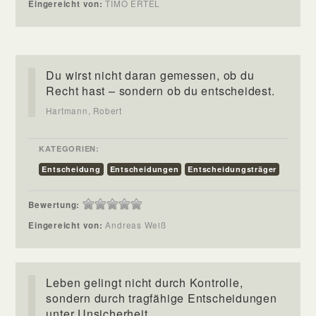
Eingereicht von:
TIMO ERTEL
Du wirst nicht daran gemessen, ob du
Recht hast – sondern ob du entscheidest.
Hartmann, Robert
KATEGORIEN:
Entscheidung
Entscheidungen
Entscheidungsträger
Bewertung:
Eingereicht von:
Andreas Weiß
Leben gelingt nicht durch Kontrolle,
sondern durch tragfähige Entscheidungen
unter Unsicherheit.