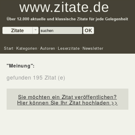
Zitate
OK
Start
Kategorien
Autoren
Leserzitate
Newsletter
"Meinung":
gefunden 195 Zitat (e)
Sie möchten ein Zitat veröffentlichen?
Hier können Sie Ihr Zitat hochladen >>