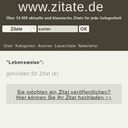
Zitate
OK
Start
Kategorien
Autoren
Leserzitate
Newsletter
"Lebensweise":
gefunden 50 Zitat (e)
Sie möchten ein Zitat veröffentlichen?
Hier können Sie Ihr Zitat hochladen >>