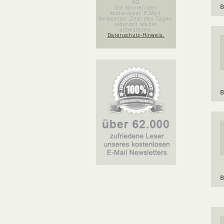
AG
B
Sie können den
kostenlosen E-Mail-
Newsletter „Zitat des Tages“
jederzeit wieder
abbestellen.
Datenschutz-Hinweis.
B
B