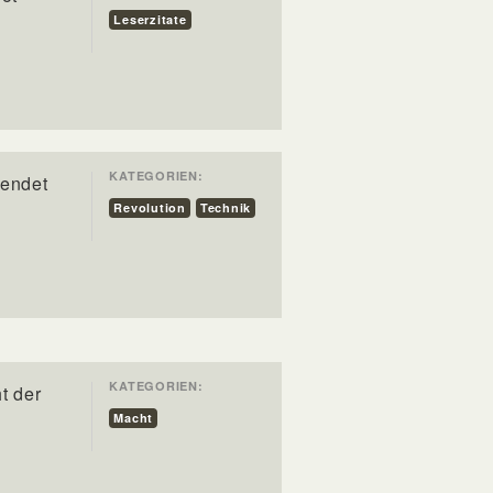
Leserzitate
KATEGORIEN:
 endet
Revolution
Technik
KATEGORIEN:
t der
Macht