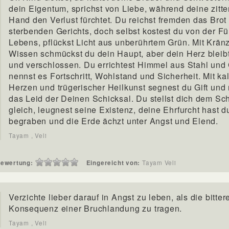
dein Eigentum, sprichst von Liebe, während deine zitt
Hand den Verlust fürchtet. Du reichst fremden das Brot
sterbenden Gerichts, doch selbst kostest du von der Fü
Lebens, pflückst Licht aus unberührtem Grün. Mit Krän
Wissen schmückst du dein Haupt, aber dein Herz bleibt
und verschlossen. Du errichtest Himmel aus Stahl und 
nennst es Fortschritt, Wohlstand und Sicherheit. Mit ka
Herzen und trügerischer Heilkunst segnest du Gift und
das Leid der Deinen Schicksal. Du stellst dich dem Sc
gleich, leugnest seine Existenz, deine Ehrfurcht hast d
begraben und die Erde ächzt unter Angst und Elend.
Tayam , Veli
ewertung:
Eingereicht von:
Tayam Veli
Verzichte lieber darauf in Angst zu leben, als die bitter
Konsequenz einer Bruchlandung zu tragen.
Tayam , Veli