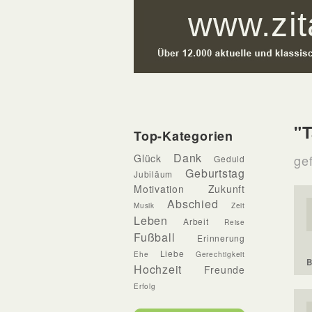
"T
Top-Kategorien
Dank
Glück
ge
Geduld
Geburtstag
Jubiläum
Motivation
Zukunft
Abschied
Musik
Zeit
Leben
Arbeit
Reise
Fußball
Erinnerung
Liebe
Ehe
Gerechtigkeit
B
Hochzeit
Freunde
Erfolg