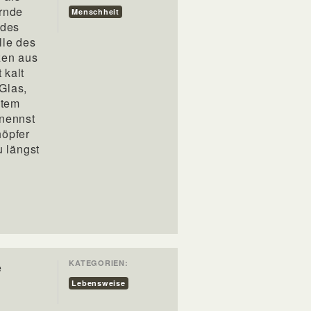
ernde
Menschheit
 des
lle des
zen aus
 kalt
Glas,
ltem
 nennst
höpfer
u längst
KATEGORIEN:
e
Lebensweise