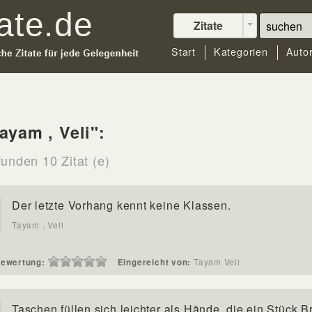
Zitate
Start
Kategorien
Auto
ayam , Veli":
funden 10 Zitat (e)
Der letzte Vorhang kennt keine Klassen.
Tayam , Veli
ewertung:
Eingereicht von:
Tayam Veli
Taschen füllen sich leichter als Hände, die ein Stück B