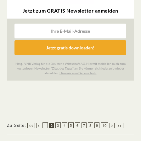
Zu Seite:
1
3
4
5
6
7
8
9
10
<<
<
2
>
>>