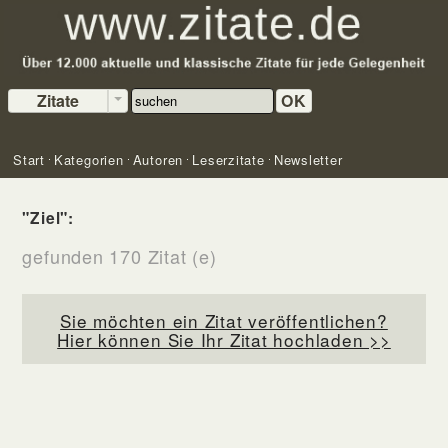
Zitate
OK
Start
Kategorien
Autoren
Leserzitate
Newsletter
"Ziel":
gefunden 170 Zitat (e)
Sie möchten ein Zitat veröffentlichen?
Hier können Sie Ihr Zitat hochladen >>