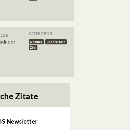
KATEGORIEN:
 Das
usdauer
Geduld
Leserzitate
Ziel