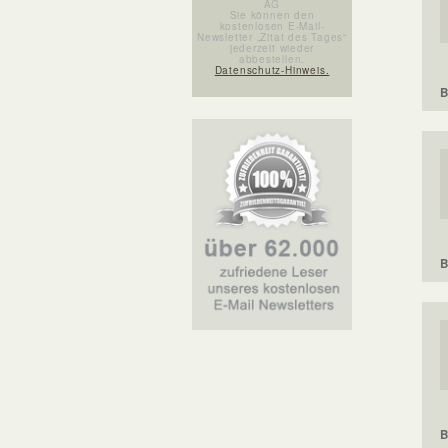
AG
Sie können den
kostenlosen E-Mail-
Newsletter „Zitat des Tages“
jederzeit wieder
abbestellen.
Datenschutz-Hinweis.
B
B
B