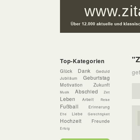
"Z
Top-Kategorien
Dank
Glück
ge
Geduld
Geburtstag
Jubiläum
Motivation
Zukunft
Abschied
Musik
Zeit
Leben
Arbeit
Reise
Fußball
Erinnerung
Liebe
Ehe
Gerechtigkeit
Hochzeit
Freunde
Erfolg