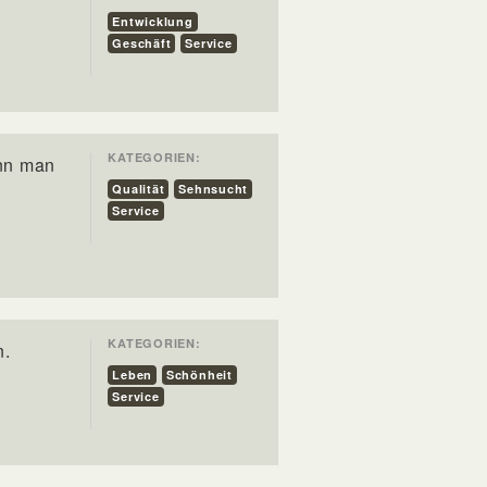
Entwicklung
Geschäft
Service
KATEGORIEN:
enn man
Qualität
Sehnsucht
Service
KATEGORIEN:
n.
Leben
Schönheit
Service