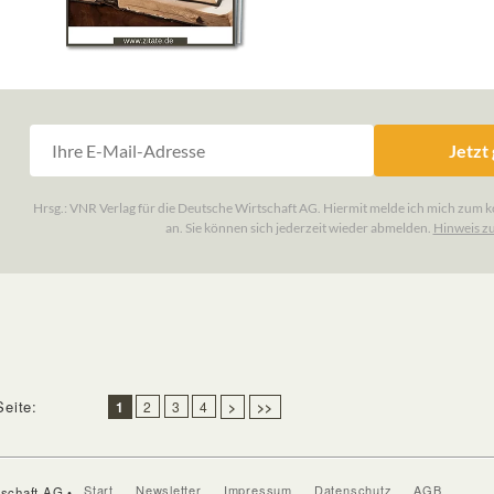
Seite:
1
2
3
4
>
>>
Start
Newsletter
Impressum
Datenschutz
AGB
tschaft AG •