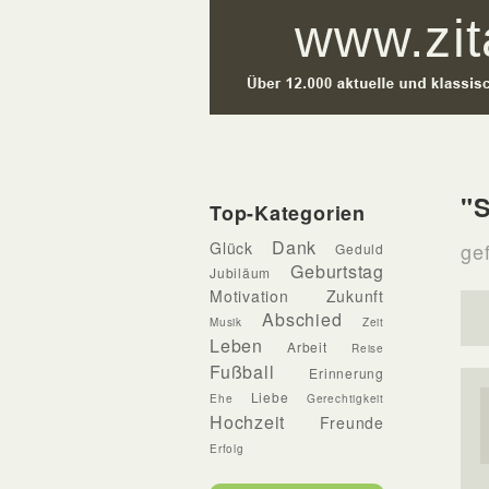
"S
Top-Kategorien
Dank
Glück
ge
Geduld
Geburtstag
Jubiläum
Motivation
Zukunft
Abschied
Musik
Zeit
Leben
Arbeit
Reise
Fußball
Erinnerung
Liebe
Ehe
Gerechtigkeit
Hochzeit
Freunde
Erfolg