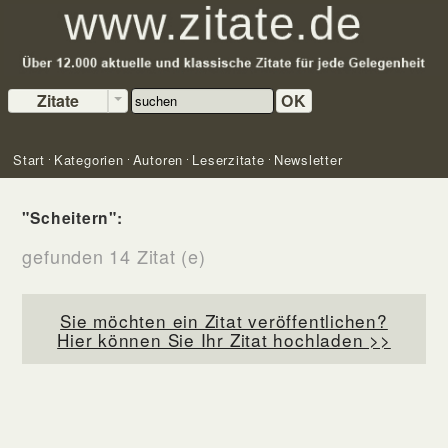
Zitate
OK
Start
Kategorien
Autoren
Leserzitate
Newsletter
"Scheitern":
gefunden 14 Zitat (e)
Sie möchten ein Zitat veröffentlichen?
Hier können Sie Ihr Zitat hochladen >>