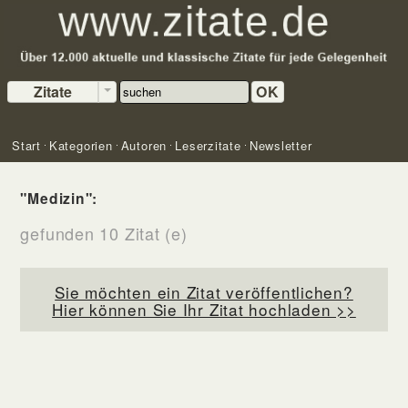
Zitate
OK
Start
Kategorien
Autoren
Leserzitate
Newsletter
"Medizin":
gefunden 10 Zitat (e)
Sie möchten ein Zitat veröffentlichen?
Hier können Sie Ihr Zitat hochladen >>