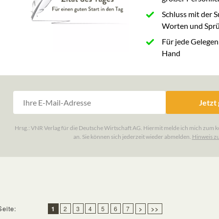
Seite:
1
2
3
4
5
6
7
>
>>