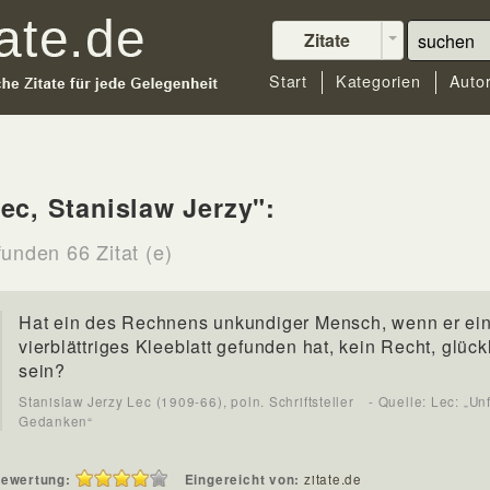
Zitate
Start
Kategorien
Auto
ec, Stanislaw Jerzy":
funden 66 Zitat (e)
Hat ein des Rechnens unkundiger Mensch, wenn er ei
vierblättriges Kleeblatt gefunden hat, kein Recht, glück
sein?
Stanislaw Jerzy Lec (1909-66), poln. Schriftsteller
- Quelle: Lec: „Unf
Gedanken“
ewertung:
Eingereicht von:
zitate.de