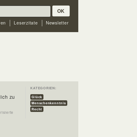
OK
ren
Leserzitate
Newsletter
KATEGORIEN:
n
lich zu
Glück
Menschenkenntnis
Recht
risierte