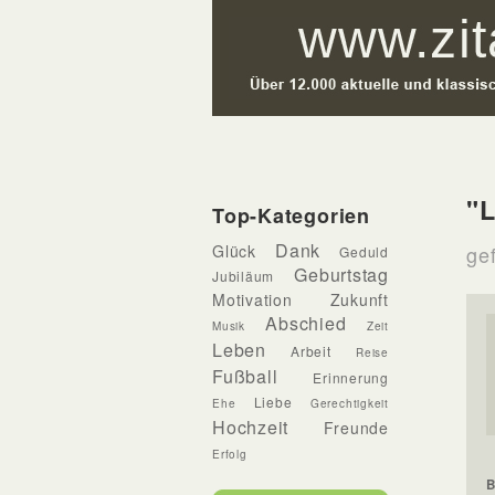
"L
Top-Kategorien
Dank
Glück
ge
Geduld
Geburtstag
Jubiläum
Motivation
Zukunft
Abschied
Musik
Zeit
Leben
Arbeit
Reise
Fußball
Erinnerung
Liebe
Ehe
Gerechtigkeit
Hochzeit
Freunde
Erfolg
B