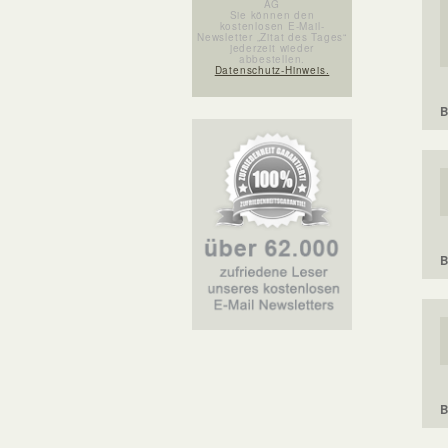
AG
Sie können den
kostenlosen E-Mail-
Newsletter „Zitat des Tages“
jederzeit wieder
abbestellen.
Datenschutz-Hinweis.
B
B
B