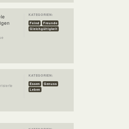
KATEGORIEN:
ele
tigen
Feind
Freunde
Gleichgültigkeit
eue
KATEGORIEN:
Essen
Genuss
risierte
Leben