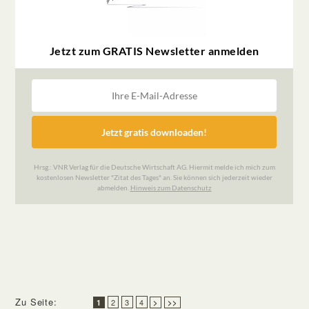
Zu Seite:
2
3
4
1
>
>>