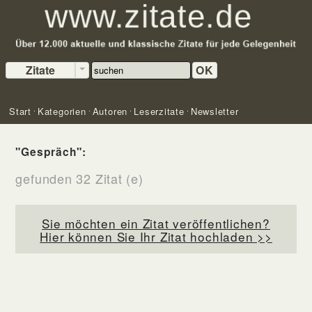
Zitate
OK
Start
Kategorien
Autoren
Leserzitate
Newsletter
"Gespräch":
gefunden 32 Zitat (e)
Sie möchten ein Zitat veröffentlichen?
Hier können Sie Ihr Zitat hochladen >>