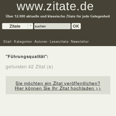
Zitate
OK
Start
Kategorien
Autoren
Leserzitate
Newsletter
"Führungsqualität":
gefunden 42 Zitat (e)
Sie möchten ein Zitat veröffentlichen?
Hier können Sie Ihr Zitat hochladen >>