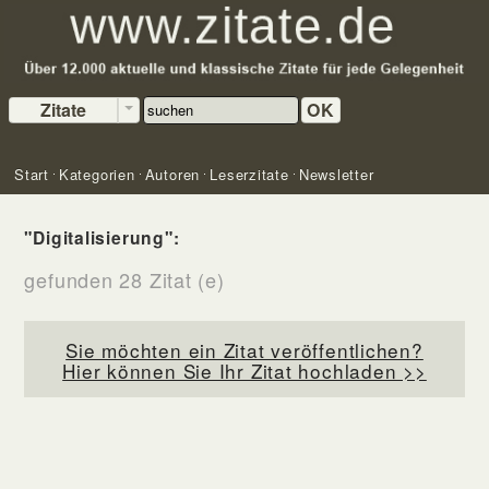
Zitate
OK
Start
Kategorien
Autoren
Leserzitate
Newsletter
"Digitalisierung":
gefunden 28 Zitat (e)
Sie möchten ein Zitat veröffentlichen?
Hier können Sie Ihr Zitat hochladen >>