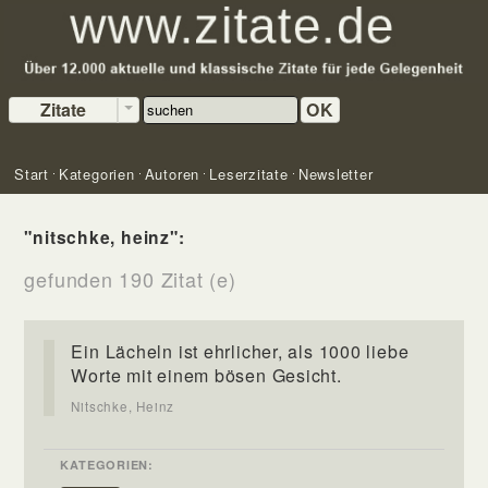
Zitate
OK
Start
Kategorien
Autoren
Leserzitate
Newsletter
"nitschke, heinz":
gefunden 190 Zitat (e)
Ein Lächeln ist ehrlicher, als 1000 liebe
Worte mit einem bösen Gesicht.
Nitschke, Heinz
KATEGORIEN: