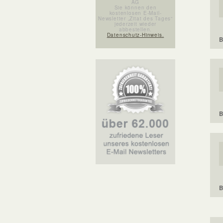
AG
Sie können den
kostenlosen E-Mail-
Newsletter „Zitat des Tages“
jederzeit wieder
abbestellen.
Datenschutz-Hinweis.
B
B
B