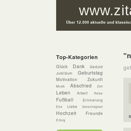
"n
Top-Kategorien
Dank
Glück
ge
Geduld
Geburtstag
Jubiläum
Motivation
Zukunft
Abschied
Musik
Zeit
Leben
Arbeit
Reise
Fußball
Erinnerung
Liebe
Ehe
Gerechtigkeit
Hochzeit
Freunde
B
Erfolg