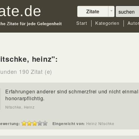
Zitate
Start
Kategorien
Auto
itschke, heinz":
funden 190 Zitat (e)
Erfahrungen anderer sind schmerzfrei und nicht einmal
honorarpflichtig.
Nitschke, Heinz
ewertung:
Eingereicht von:
Heinz Nitschke