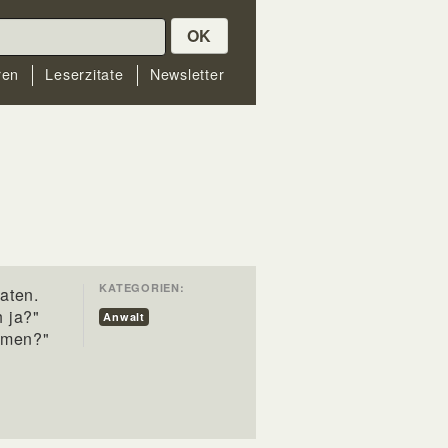
OK
ren
Leserzitate
Newsletter
KATEGORIEN:
aten.
h ja?"
Anwalt
ehmen?"