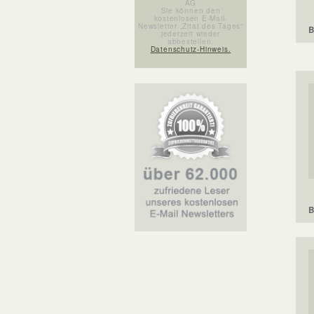
AG
Sie können den
kostenlosen E-Mail-
Newsletter „Zitat des Tages“
B
jederzeit wieder
abbestellen.
Datenschutz-Hinweis.
B