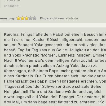
unbekannt
ewertung:
Eingereicht von:
zitate.de
Kardinal Frings hatte dem Pabst bei einem Besuch im 
nicht nur einen Kasten Kölsch mitgebracht, sondern au
seinen Papagei Yoko geschenkt, den er seit vielen Jah
besaß. Tag für Tag kam nun Seine Heiligkeit an den Kä
und Yoko krächzte: "Morgen, Eminenz! Morgen, Eminen
Nach 6 Wochen war's dem heiligen Vater zuviel. Er be
durch seinen prachtvollsten Aufzug Yoko davon zu
überzeugen, daß einem Papst mehr gebühre als die A
eines Kardinals. Die Türen öffneten sich und die ganze
Farbenpracht des päpstlichen Hofstaates erschien. Vo
Tragsessel über der Schweizer Garde schaute Seine
Heiligkeit mit Tiara und Soutane würde- und zugleich
erwartungsvoll auf Yoko, den Papagei. Der erstarrte, bl
drei Mal, um dann begeistert flatternd zu schreien: "Köl