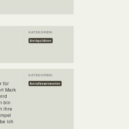
KATEGORIEN:
Antiquitäten
KATEGORIEN:
n
 für
Anrufbeantworter
rt Mark
wird
n bin
h ihre
empel
be ich