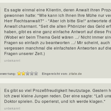
Es sagte einmal eine Klientin, deren Anwalt ihren Pro
gewonnen hatte: "Wie kann ich Ihnen Ihre Mühe nur ver
Herr Rechtsanwalt?" - "Aber ich bitte Sie!" antwortete 
Anwalt charmant. "Seit die alten Phönizier das Geld e
haben, gibt es eine ganz einfache Antwort auf diese Fr
(Wobei wir beim Thema Geld wären .../ Nicht immer si
Fragen so einfach zu beantworten .../ Mir scheint, auch
vergessen manchmal die einfachsten Antworten auf di
Fragen unserer Zeit.)
unbekannt
ewertung:
Eingereicht von:
zitate.de
Es gibt so viel Prozeßfreudigkeit heutzutage. Gestern h
ich zwei kleine Jungen reden. Der eine sagte: "Laß un
Doktor spielen. Du operierst, und ich werde klagen."
unbekannt