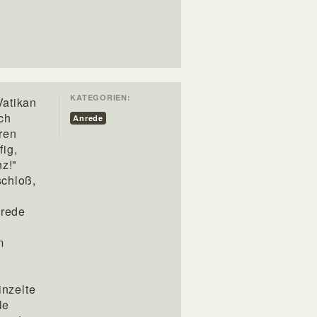
KATEGORIEN:
Vatikan
ch
Anrede
ren
fig,
z!"
schloß,
nrede
m
inzelte
le