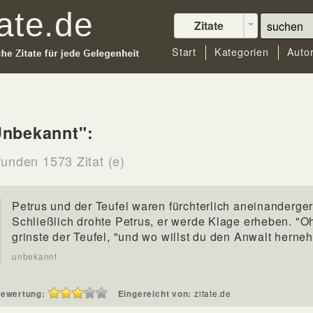
Zitate
Start
Kategorien
Auto
Unbekannt":
funden 1573 Zitat (e)
Petrus und der Teufel waren fürchterlich aneinanderger
Schließlich drohte Petrus, er werde Klage erheben. "O
grinste der Teufel, "und wo willst du den Anwalt hern
unbekannt
ewertung:
Eingereicht von:
zitate.de