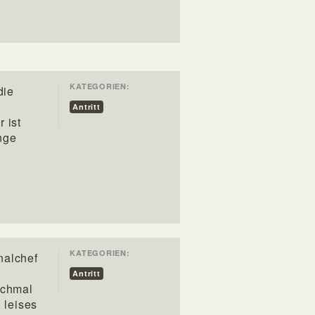
KATEGORIEN:
die
Antritt
 ist
nge
KATEGORIEN:
nalchef
Antritt
nchmal
 leises