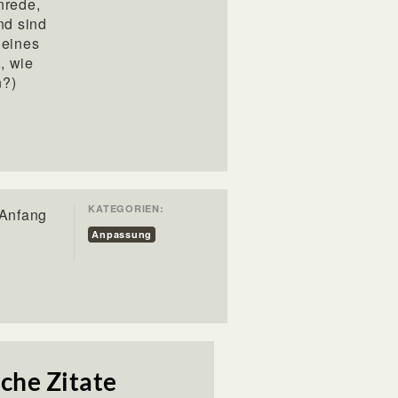
nrede,
nd sind
 eines
, wie
n?)
KATEGORIEN:
 Anfang
Anpassung