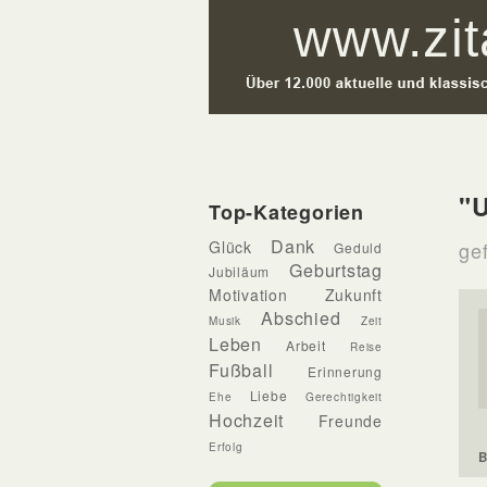
"
Top-Kategorien
Dank
Glück
ge
Geduld
Geburtstag
Jubiläum
Motivation
Zukunft
Abschied
Musik
Zeit
Leben
Arbeit
Reise
Fußball
Erinnerung
Liebe
Ehe
Gerechtigkeit
Hochzeit
Freunde
Erfolg
B