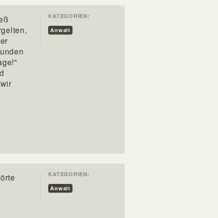
KATEGORIEN:
zeß
gelten,
Anwalt
der
rfunden
age!"
nd
 wir
e
KATEGORIEN:
örte
s
Anwalt