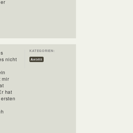
der
KATEGORIEN:
es
es nicht
Antritt
ein
 mir
at
Er hat
 ersten
ch