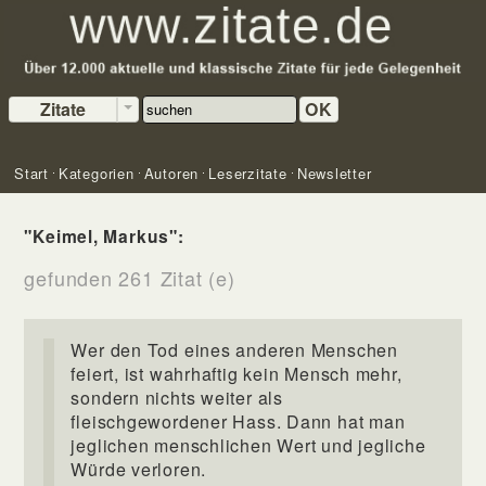
Zitate
OK
Start
Kategorien
Autoren
Leserzitate
Newsletter
"Keimel, Markus":
gefunden 261 Zitat (e)
Wer den Tod eines anderen Menschen
feiert, ist wahrhaftig kein Mensch mehr,
sondern nichts weiter als
fleischgewordener Hass. Dann hat man
jeglichen menschlichen Wert und jegliche
Würde verloren.