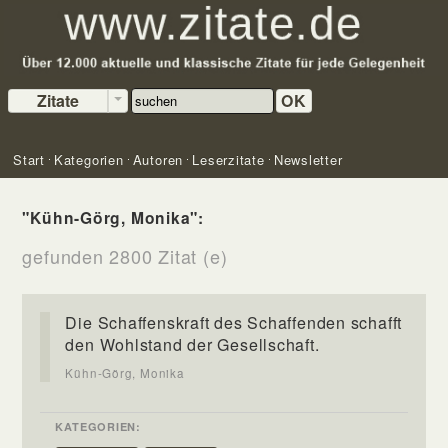
Zitate
OK
Start
Kategorien
Autoren
Leserzitate
Newsletter
"Kühn-Görg, Monika":
gefunden 2800 Zitat (e)
Die Schaffenskraft des Schaffenden schafft
den Wohlstand der Gesellschaft.
Kühn-Görg, Monika
KATEGORIEN: