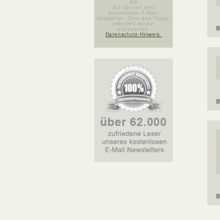
AG
Sie können den
kostenlosen E-Mail-
Newsletter „Zitat des Tages“
jederzeit wieder
B
abbestellen.
Datenschutz-Hinweis.
B
B