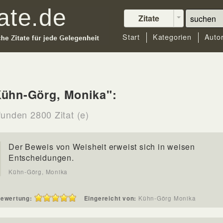
Zitate
Start
Kategorien
Auto
Kühn-Görg, Monika":
funden 2800 Zitat (e)
Der Beweis von Weisheit erweist sich in weisen
Entscheidungen.
Kühn-Görg, Monika
ewertung:
Eingereicht von:
Kühn-Görg Monika