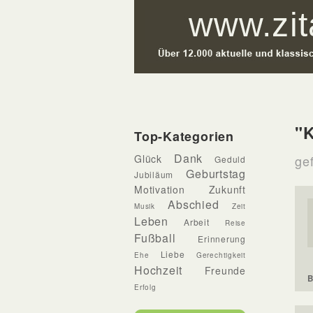
"
Top-Kategorien
Dank
Glück
ge
Geduld
Geburtstag
Jubiläum
Motivation
Zukunft
Abschied
Musik
Zeit
Leben
Arbeit
Reise
Fußball
Erinnerung
Liebe
Ehe
Gerechtigkeit
Hochzeit
Freunde
B
Erfolg