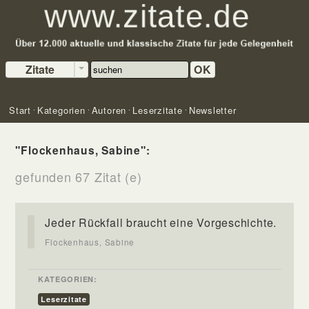
Zitate
OK
Start
Kategorien
Autoren
Leserzitate
Newsletter
"Flockenhaus, Sabine":
gefunden 67 Zitat (e)
Jeder Rückfall braucht eine Vorgeschichte.
Flockenhaus, Sabine
KATEGORIEN:
Leserzitate