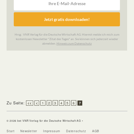
Zu Seite:
1
2
3
4
5
6
<<
<
7
© 2026 bei VNR Verlag für die Deutsche Wirtschaft AG •
Start
Newsletter
Impressum
Datenschutz
AGB