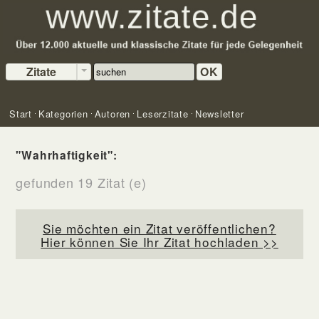
Zitate
OK
Start
Kategorien
Autoren
Leserzitate
Newsletter
"Wahrhaftigkeit":
gefunden 19 Zitat (e)
Sie möchten ein Zitat veröffentlichen?
Hier können Sie Ihr Zitat hochladen >>