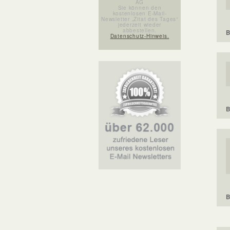
AG
Sie können den
kostenlosen E-Mail-
Newsletter „Zitat des Tages“
jederzeit wieder
abbestellen.
B
Datenschutz-Hinweis.
B
B