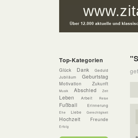
"S
Top-Kategorien
Dank
Glück
ge
Geduld
Geburtstag
Jubiläum
Motivation
Zukunft
Abschied
Musik
Zeit
Leben
Arbeit
Reise
Fußball
Erinnerung
Liebe
Ehe
Gerechtigkeit
Hochzeit
Freunde
Erfolg
B