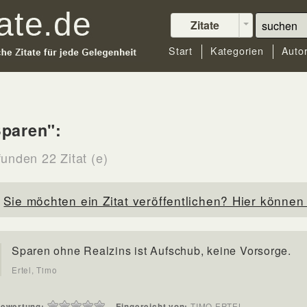
Zitate
Start
Kategorien
Auto
paren":
funden 22 Zitat (e)
Sie möchten ein Zitat veröffentlichen? Hier können 
Sparen ohne Realzins ist Aufschub, keine Vorsorge.
Ertel, Timo
ewertung:
Eingereicht von:
TIMO ERTEL