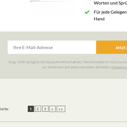
Seite:
1
2
3
>
>>