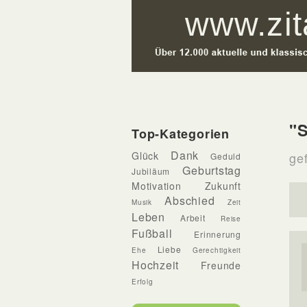
"S
Top-Kategorien
Dank
Glück
gef
Geduld
Geburtstag
Jubiläum
Motivation
Zukunft
Abschied
Musik
Zeit
Leben
Arbeit
Reise
Fußball
Erinnerung
Liebe
Ehe
Gerechtigkeit
Hochzeit
Freunde
Erfolg