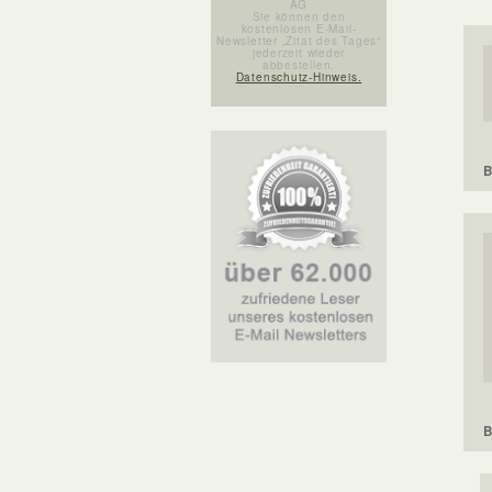
AG
Sie können den
kostenlosen E-Mail-
Newsletter „Zitat des Tages“
jederzeit wieder
abbestellen.
Datenschutz-Hinweis.
B
B