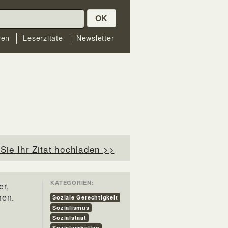
OK
ren
Leserzitate
Newsletter
Sie Ihr Zitat hochladen >>
KATEGORIEN:
er,
hen.
Soziale Gerechtigkeit
Sozialismus
Sozialstaat
Sozialverhalten