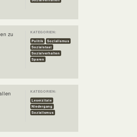
KATEGORIEN:
hen zu
Politik
Sozialismus
Sozialstaat
Sozialverhalten
Sparen
KATEGORIEN:
allen
Leserzitate
Niedergang
Sozialismus