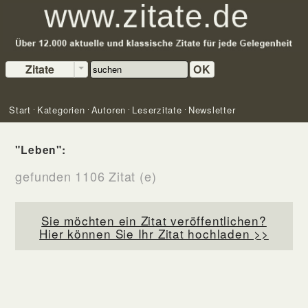
Zitate
OK
Start
Kategorien
Autoren
Leserzitate
Newsletter
"Leben":
gefunden 1106 Zitat (e)
Sie möchten ein Zitat veröffentlichen?
Hier können Sie Ihr Zitat hochladen >>