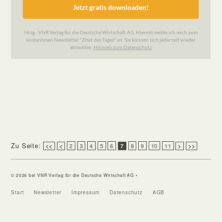
Zu Seite:
2
3
4
5
6
8
9
10
11
<<
<
7
>
>>
© 2026 bei VNR Verlag für die Deutsche Wirtschaft AG •
Start
Newsletter
Impressum
Datenschutz
AGB