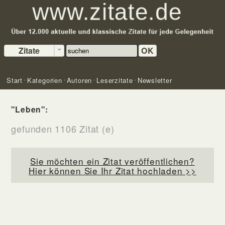
Zitate
OK
Start
Kategorien
Autoren
Leserzitate
Newsletter
"Leben":
gefunden 1106 Zitat (e)
Sie möchten ein Zitat veröffentlichen?
Hier können Sie Ihr Zitat hochladen >>