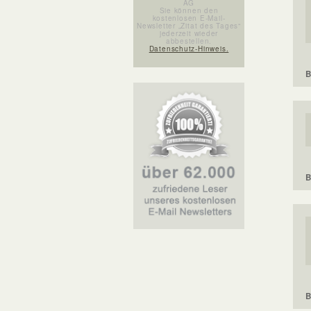
AG
Sie können den
kostenlosen E-Mail-
Newsletter „Zitat des Tages“
jederzeit wieder
abbestellen.
Datenschutz-Hinweis.
B
B
B