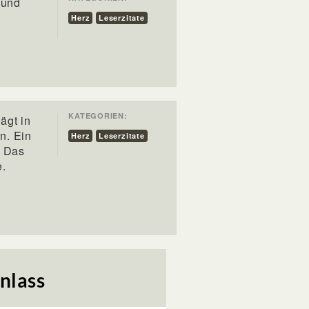
 und
Herz
Leserzitate
KATEGORIEN:
lägt in
in. Ein
Herz
Leserzitate
. Das
e.