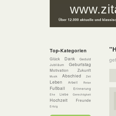
"H
Top-Kategorien
Dank
Glück
ge
Geduld
Geburtstag
Jubiläum
Motivation
Zukunft
Abschied
Musik
Zeit
Leben
Arbeit
Reise
Fußball
Erinnerung
Liebe
Ehe
Gerechtigkeit
Hochzeit
Freunde
Erfolg