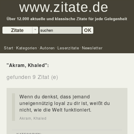
Zitate
OK
Start
Kategorien
Autoren
Leserzitate
Newsletter
"Akram, Khaled":
gefunden 9 Zitat (e)
Wenn du denkst, dass jemand
uneigennützig loyal zu dir ist, weißt du
nicht, wie die Welt funktioniert.
Akram, Khaled